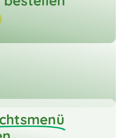
bestellen
chtsmenü
en