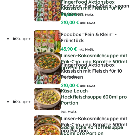
Fingerfood Aktionsbox
Foodbox "Fein & Klein" vegan
Klassisch mit Fleisch für 10
Personen
45,90
€
inkl. MwSt.
210,00
€
inkl. MwSt.
Foodbox "Fein & Klein" -
Suppen
Frühstück
45,90
€
inkl. MwSt.
Linsen-Kokosmilchsuppe mit
Pak-Choi und Karotte 600ml
Fingerfood Aktionsbox
pro Portion
Klassisch mit Fleisch für 10
Personen
inkl. MwSt.
210,00
€
inkl. MwSt.
Käse-Lauch-
Hackfleischsuppe 600ml pro
Suppen
Portion
inkl. MwSt.
Linsen-Kokosmilchsuppe mit
Pak-Choi und Karotte 600ml
Sächsische Kartoffelsuppe
pro Portion
600ml pro Portion