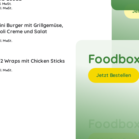
l. MwSt.
kl. MwSt.
Je
ini Burger mit Grillgemüse,
ioli Creme und Salat
kl. MwSt.
Foodbox
/2 Wraps mit Chicken Sticks
kl. MwSt.
Jetzt Bestellen
Foodbox