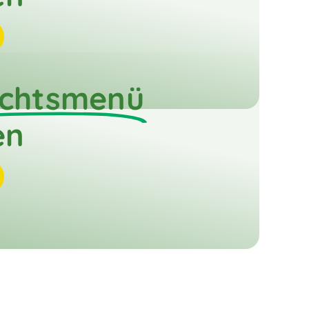
chtsmenü
en