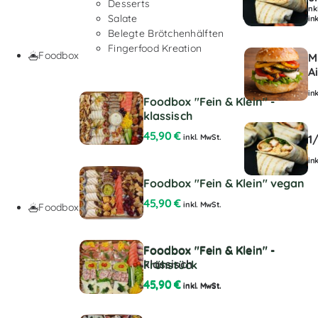
Desserts
ink
Salate
in
Belegte Brötchenhälften
Fingerfood Kreation
Foodbox
M
A
in
Foodbox "Fein & Klein" -
klassisch
45,90
€
inkl. MwSt.
1
in
Foodbox "Fein & Klein" vegan
45,90
€
inkl. MwSt.
Foodbox
Foodbox "Fein & Klein" -
Foodbox "Fein & Klein" -
klassisch
Frühstück
45,90
€
45,90
€
inkl. MwSt.
inkl. MwSt.