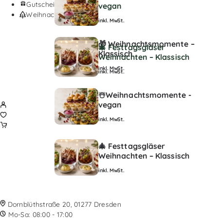
Gutscheine
vegan
Weihnachten
inkl. MwSt.
🎁 Weihnachtsmomente –
🎄 Festtagsgläser
Klassisch
Weihnachten – Klassisch
inkl. MwSt.
inkl. MwSt.
☃️Weihnachtsmomente -
vegan
inkl. MwSt.
🎄 Festtagsgläser
Weihnachten – Klassisch
inkl. MwSt.
Dornblüthstraße 20, 01277 Dresden
Mo-Sa: 08:00 - 17:00