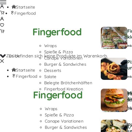
Startseite
Fingerfood
Fingerfood
F
kl
Wraps
ink
Spieße & Pizza
Zurück
Es befinden sich keine Produkte im Warenkorb.
Canape Variationen
P
Burger & Sandwiches
u
Startseite
Desserts
Fingerfood
Salate
ink
Belegte Brötchenhälften
Fingerfood Kreation
Fingerfood
Mi
F
Ai
k
ink
Wraps
in
Spieße & Pizza
Canape Variationen
P
1/
Burger & Sandwiches
u