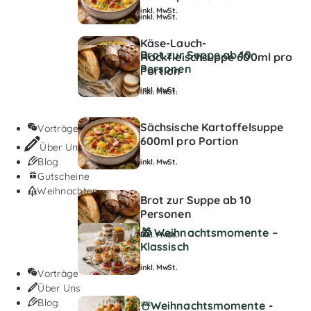
inkl. MwSt.
inkl. MwSt.
Käse-Lauch-
Brot zur Suppe ab 10
Hackfleischsuppe 600ml pro
Personen
Portion
inkl. MwSt.
inkl. MwSt.
Sächsische Kartoffelsuppe
Vorträge
600ml pro Portion
Über Uns
Blog
inkl. MwSt.
Gutscheine
Weihnachten
Brot zur Suppe ab 10
Personen
🎁 Weihnachtsmomente –
inkl. MwSt.
Klassisch
inkl. MwSt.
Vorträge
Über Uns
Blog
☃️Weihnachtsmomente -