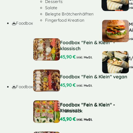
Desserts
ink
Salate
in
Belegte Brötchenhälften
Fingerfood Kreation
Foodbox
M
A
in
Foodbox "Fein & Klein" -
klassisch
45,90
€
inkl. MwSt.
1
in
Foodbox "Fein & Klein" vegan
45,90
€
inkl. MwSt.
Foodbox
Foodbox "Fein & Klein" -
Foodbox "Fein & Klein" -
klassisch
Frühstück
45,90
€
45,90
€
inkl. MwSt.
inkl. MwSt.