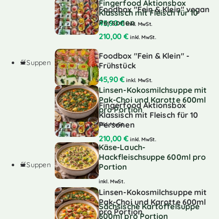
Fingerfood Aktionsbox
Foodbox "Fein & Klein" vegan
Klassisch mit Fleisch für 10
Personen
45,90
€
inkl. MwSt.
210,00
€
inkl. MwSt.
Foodbox "Fein & Klein" -
Suppen
Frühstück
45,90
€
inkl. MwSt.
Linsen-Kokosmilchsuppe mit
Pak-Choi und Karotte 600ml
Fingerfood Aktionsbox
pro Portion
Klassisch mit Fleisch für 10
Personen
inkl. MwSt.
210,00
€
inkl. MwSt.
Käse-Lauch-
Hackfleischsuppe 600ml pro
Suppen
Portion
inkl. MwSt.
Linsen-Kokosmilchsuppe mit
Pak-Choi und Karotte 600ml
Sächsische Kartoffelsuppe
pro Portion
600ml pro Portion