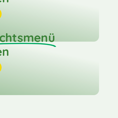
chtsmenü
en