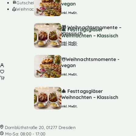
Gutscheine
vegan
Weihnachten
inkl. MwSt.
🎁 Weihnachtsmomente –
🎄 Festtagsgläser
Klassisch
Weihnachten – Klassisch
inkl. MwSt.
inkl. MwSt.
☃️Weihnachtsmomente -
vegan
inkl. MwSt.
🎄 Festtagsgläser
Weihnachten – Klassisch
inkl. MwSt.
Dornblüthstraße 20, 01277 Dresden
Mo-Sa: 08:00 - 17:00