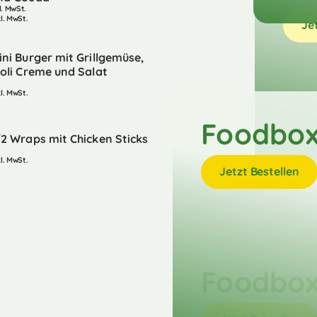
l. MwSt.
kl. MwSt.
Je
ini Burger mit Grillgemüse,
ioli Creme und Salat
kl. MwSt.
Foodbox
/2 Wraps mit Chicken Sticks
kl. MwSt.
Jetzt Bestellen
Foodbox