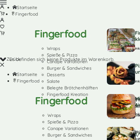
Startseite
Fingerfood
Fingerfood
F
kl
Wraps
ink
Spieße & Pizza
Zurück
Es befinden sich keine Produkte im Warenkorb.
Canape Variationen
P
Burger & Sandwiches
u
Startseite
Desserts
Fingerfood
Salate
ink
Belegte Brötchenhälften
Fingerfood Kreation
Fingerfood
Mi
F
Ai
k
ink
Wraps
in
Spieße & Pizza
Canape Variationen
P
1/
Burger & Sandwiches
u