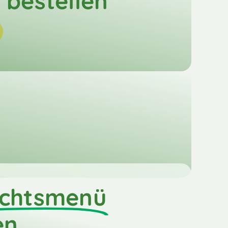
bestellen
chtsmenü
en