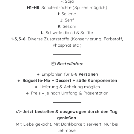
F
: Soja
H1–H8
: Schalenfrüchte (Spuren möglich)
I
: Sellerie
J
: Senf
K
: Sesam
L
: Schwefeldioxid & Sulfite
1–3,5–6
: Diverse Zusatzstoffe (Konservierung, Farbstoff,
Phosphat etc.)
📦
Bestellinfos:
🔸 Empfohlen für 6-8
Personen
🔸
Baguette-Mix + Dessert + süße Komponenten
🔸 Lieferung & Abholung möglich
🔸 Preis – je nach Umfang & Präsentation
👉 Jetzt bestellen & ausgewogen durch den Tag
genießen.
Mit Liebe gekocht. Mit Dankbarkeit serviert. Nur bei
Lehmüse.