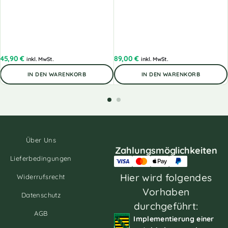
45,90
€
89,00
€
inkl. MwSt.
inkl. MwSt.
IN DEN WARENKORB
IN DEN WARENKORB
Über Uns
Zahlungsmöglichkeiten
Lieferbedingungen
Hier wird folgendes
Widerrufsrecht
Vorhaben
Datenschutz
durchgeführt:
AGB
Implementierung einer