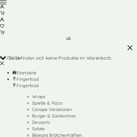
Zurück
Es befinden sich keine Produkte im Warenkorb.
Startseite
Fingerfood
Fingerfood
Wraps
Spieße & Pizza
Canape Variationen
Burger & Sandwiches
Desserts
Salate
Belegte Brötchenhälften