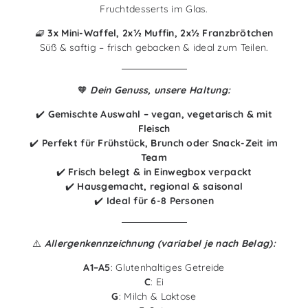
Fruchtdesserts im Glas.
🧇
3x Mini-Waffel, 2x½ Muffin, 2x½ Franzbrötchen
Süß & saftig – frisch gebacken & ideal zum Teilen.
🧡
Dein Genuss, unsere Haltung:
✔️
Gemischte Auswahl – vegan, vegetarisch & mit
Fleisch
✔️
Perfekt für Frühstück, Brunch oder Snack-Zeit im
Team
✔️
Frisch belegt & in Einwegbox verpackt
✔️
Hausgemacht, regional & saisonal
✔️
Ideal für 6-8 Personen
⚠️
Allergenkennzeichnung (variabel je nach Belag):
A1–A5
: Glutenhaltiges Getreide
C
: Ei
G
: Milch & Laktose