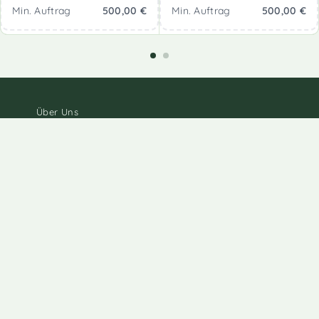
Min. Auftrag
500,00
€
Min. Auftrag
500,00
€
Über Uns
Zahlungsmöglichkeiten
Lieferbedingungen
Hier wird folgendes
Widerrufsrecht
Vorhaben
Datenschutz
durchgeführt:
AGB
Implementierung einer
Anbindung an das
Impressum
Mehrwegsystem im
neuen Onlineshop
Diese Maßnahme wird
mitfinanziert mit