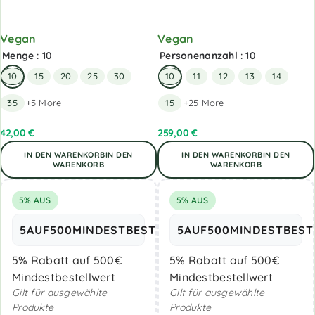
Vegan
Vegan
Menge
: 10
Personenanzahl
: 10
10
15
20
25
30
10
11
12
13
14
35
+5 More
15
+25 More
42,00
€
259,00
€
IN DEN WARENKORB
IN DEN
IN DEN WARENKORB
IN DEN
WARENKORB
WARENKORB
5% AUS
5% AUS
5AUF500MINDESTBESTELLWERT
5AUF500MINDESTBES
Kopiere
5% Rabatt auf 500€
5% Rabatt auf 500€
Mindestbestellwert
Mindestbestellwert
Gilt für ausgewählte
Gilt für ausgewählte
Produkte
Produkte