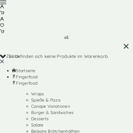
Zurück
Es befinden sich keine Produkte im Warenkorb.
Startseite
Fingerfood
Fingerfood
Wraps
Spieße & Pizza
Canape Variationen
Burger & Sandwiches
Desserts
Salate
Belegte Brötchenhälften