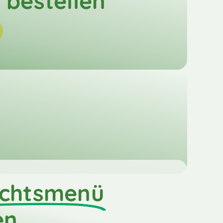
bestellen
chtsmenü
en