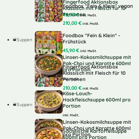
Fingerfood Aktionsbox
Foodbox "Fein & Klein" vegan
Klassisch mit Fleisch für 10
Personen
45,90
€
inkl. MwSt.
210,00
€
inkl. MwSt.
Foodbox "Fein & Klein" -
Suppen
Frühstück
45,90
€
inkl. MwSt.
Linsen-Kokosmilchsuppe mit
Pak-Choi und Karotte 600ml
Fingerfood Aktionsbox
pro Portion
Klassisch mit Fleisch für 10
Personen
inkl. MwSt.
210,00
€
inkl. MwSt.
Käse-Lauch-
Hackfleischsuppe 600ml pro
Suppen
Portion
inkl. MwSt.
Linsen-Kokosmilchsuppe mit
Pak-Choi und Karotte 600ml
Sächsische Kartoffelsuppe
pro Portion
600ml pro Portion