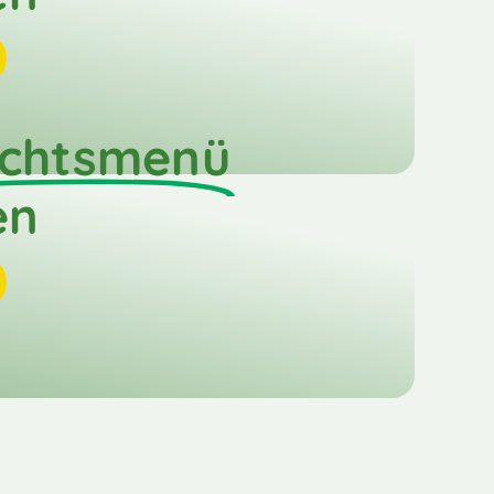
chtsmenü
en