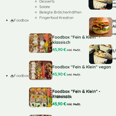
Desserts
ink
Salate
in
Belegte Brötchenhälften
Fingerfood Kreation
Foodbox
M
A
in
Foodbox "Fein & Klein" -
klassisch
45,90
€
inkl. MwSt.
1
in
Foodbox "Fein & Klein" vegan
45,90
€
inkl. MwSt.
Foodbox
Foodbox "Fein & Klein" -
Foodbox "Fein & Klein" -
klassisch
Frühstück
45,90
€
45,90
€
inkl. MwSt.
inkl. MwSt.