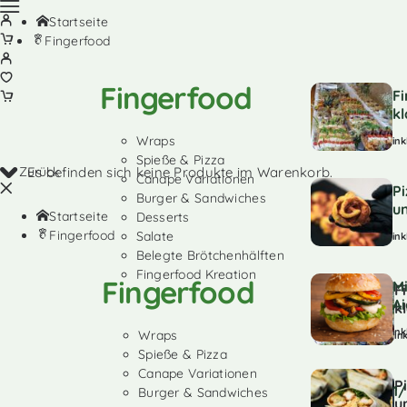
Startseite
Fingerfood
Fingerfood
F
kl
Wraps
ink
Spieße & Pizza
Zurück
Es befinden sich keine Produkte im Warenkorb.
Canape Variationen
P
Burger & Sandwiches
u
Startseite
Desserts
Fingerfood
Salate
ink
Belegte Brötchenhälften
Fingerfood Kreation
Fingerfood
Mi
F
Ai
k
ink
Wraps
in
Spieße & Pizza
Canape Variationen
P
1/
Burger & Sandwiches
u