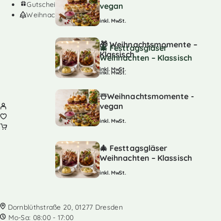
Gutscheine
vegan
Weihnachten
inkl. MwSt.
🎁 Weihnachtsmomente –
🎄 Festtagsgläser
Klassisch
Weihnachten – Klassisch
inkl. MwSt.
inkl. MwSt.
☃️Weihnachtsmomente -
vegan
inkl. MwSt.
🎄 Festtagsgläser
Weihnachten – Klassisch
inkl. MwSt.
Dornblüthstraße 20, 01277 Dresden
Mo-Sa: 08:00 - 17:00