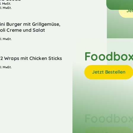
l. MwSt.
kl. MwSt.
Je
ini Burger mit Grillgemüse,
ioli Creme und Salat
kl. MwSt.
Foodbox
/2 Wraps mit Chicken Sticks
kl. MwSt.
Jetzt Bestellen
Foodbox